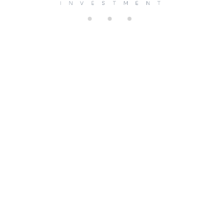
di
n
g.