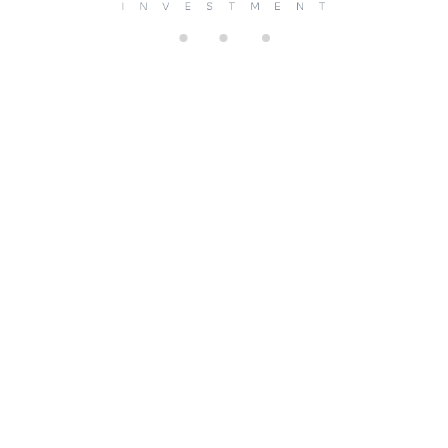
di
n
g.